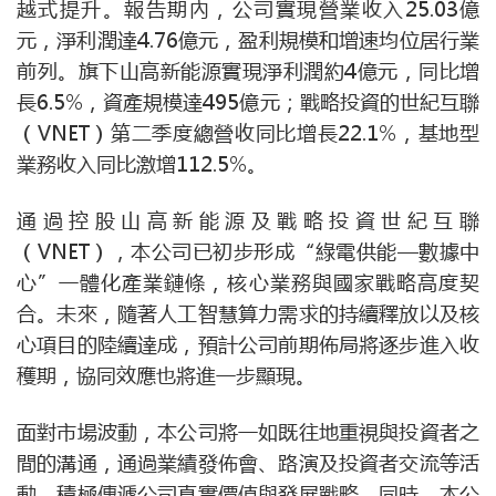
越式提升。報告期內，公司實現營業收入25.03億
元，淨利潤達4.76億元，盈利規模和增速均位居行業
前列。旗下山高新能源實現淨利潤約4億元，同比增
長6.5%，資產規模達495億元；戰略投資的世紀互聯
（VNET）第二季度總營收同比增長22.1%，基地型
業務收入同比激增112.5%。
通過控股山高新能源及戰略投資世紀互聯
（VNET），本公司已初步形成“綠電供能—數據中
心”一體化產業鏈條，核心業務與國家戰略高度契
合。未來，隨著人工智慧算力需求的持續釋放以及核
心項目的陸續達成，預計公司前期佈局將逐步進入收
穫期，協同效應也將進一步顯現。
面對市場波動，本公司將一如既往地重視與投資者之
間的溝通，通過業績發佈會、路演及投資者交流等活
動，積極傳遞公司真實價值與發展戰略。同時，本公