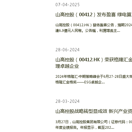
07-04-2025
山高控股（00412）发布盈喜 绿电
山高控股（00412.HK）發佈盈喜公告，預期20
達6.9億元人民幣。公告稱，利潤增長主…
28-06-2024
山高控股（00412.HK）荣获格隆汇金
理卓越企业
2024年格隆汇·中期策略峰会于6月27-28日盛大举
格隆汇金格奖——ESG卓越企…
28-03-2024
山高控股战略转型显成效 新兴产业
3月27日，山高控股集团有限公司（证券代码：0041
年度业绩报告。年报显示，截至202…