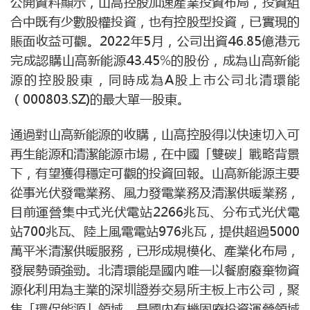
公開資料顯示，山高控股加速產業投資布局，投資組
合中既有少數股權投資，也有控股型投資，已實現的
賬面收益可觀。2022年5月，公司出資46.85億港元
完成認購山高新能源43.45%的股份，成為山高新能
源的控股股東，同時成為A股上市公司北清環能
（000803.SZ)的最大單一股東。
通過對山高新能源的收購，山高控股得以快速切入可
再生能源和清潔能源市場，在中國「雙碳」戰略背景
下，有望獲得穩定可觀的投資回報。山高新能源主要
從事光伏發電業務、風力發電業務及清潔供暖業務，
目前運營集中式光伏電站2266兆瓦、分布式光伏電
站700兆瓦、陸上風電電站976兆瓦，提供超過5000
萬平米清潔供暖服務，已形成規模化、產業化布局，
發展勢頭強勁。北清環能是國內唯一以餐廚廢棄物資
源化利用為主業的深圳證券交易所主板上市公司，聚
焦「環保能源」領域，是國內有機固廢投資運營領域