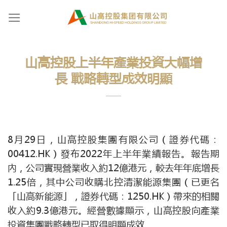
Skip
to
content
山高控股上半年產業投資大幅增
長 戰略轉型成效明顯
8月29日，山高控股集團有限公司（證券代碼：
00412.HK）發布2022年上半年業績報告。報告期
內，公司實現營業收入約12億港元，較去年年底增長
1.25倍，其中公司收購北控清潔能源集團（已更名
「山高新能源」，證券代碼：1250.HK）帶來的相關
收入約9.3億港元。經營數據顯示，山高控股向產業
投資集團戰略轉型已取得明顯成效。