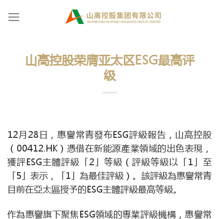
Skip
to
content
山高控股荣膺亚太区ESG最高评
级
12月28日，惠譽常青發布ESG評級報告，山高控股
（00412.HK）憑借在新能源產業領域的出色表現，
獲評ESG主體評級「2」等級（評級等級以「1」至
「5」表示，「1」為最佳評級）。該評級為惠譽常青
目前在亞太區授予的ESG主體評級最高等級。
作為惠譽旗下聚焦ESG領域的專業評級機構，惠譽常