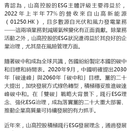
青認為，山高控股的ESG主體評級主要得益於，
2022年上半年77%的營收來自山高新能源
（01250.HK），且多數源自光伏和風力發電業務
——這兩項業務對減緩氣候變化有正面貢獻。除業務
活動之外，山高控股的ESG狀況還得益於其良好的企
業治理，尤其是在風險管理方面。
隨著碳中和成為全球共識，各國紛紛製定本國的碳中
和目標和時間表。2020年9月，中國明確提出2030
年「碳達峰」與2060年「碳中和」目標。黨的二十
大提出，加快發展方式綠色轉型，積極穩妥推進碳達
峰碳中和。在「雙碳」戰略大背景下，踐行ESG理
念、強化ESG治理，成為落實黨的二十大重大部署、
推動企業高質量可持續發展的有力抓手。
近年來，山高控股積極踐行ESG發展理念，通過發展