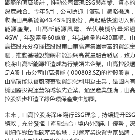
戰略的頂層設計，推動公司實現ESG與產業、資本的
深度融合。今年5月，公司搶抓「雙碳」戰略機遇，
收購山高新能源43.45%的股份，高起點快速切入新
能源產業。山高新能源風電、光伏裝機容量超過
4GW，年發電量60億度，年減碳量約480萬噸。山
高控股充分發揮控股股東山東高速集團豐富的資源稟
賦，推動基礎設施網和能源網高質量融合發展，致力
於將山高新能源打造成為行業領先企業。山高控股還
是A股上市公司山高環能（000803.SZ)的控股股東，
山高環能以餐廚廢棄物資源化利用為主業，是國內有
機固廢投資運營領域領先企業。通過產業並購，山高
控股初步打造了綠色環保產業生態圈。
未來，山高控股將深度踐行ESG理念，持續提升ESG
績效，充分發揮「產融結合+境內外聯動」優勢，深
耕細作綠色低碳產業領域，打響產業投資專家品牌，