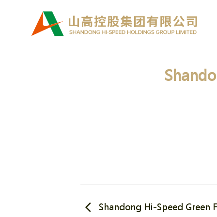
Skip
to
content
Shando
Shandong Hi-Speed Green F