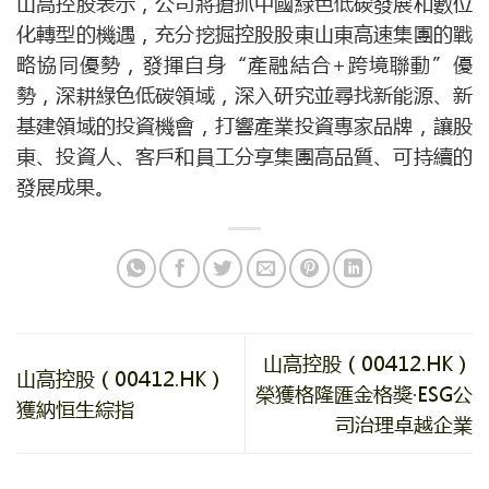
山高控股表示，公司將搶抓中國綠色低碳發展和數位
化轉型的機遇，充分挖掘控股股東山東高速集團的戰
略協同優勢，發揮自身“產融結合+跨境聯動”優
勢，深耕綠色低碳領域，深入研究並尋找新能源、新
基建領域的投資機會，打響產業投資專家品牌，讓股
東、投資人、客戶和員工分享集團高品質、可持續的
發展成果。
山高控股（00412.HK）
山高控股（00412.HK）
榮獲格隆匯金格獎·ESG公
獲納恒生綜指
司治理卓越企業