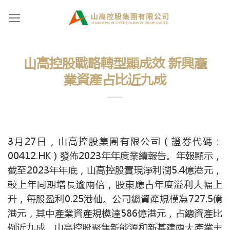
Skip
to
content
山高控股戰略轉型顯成效 新興產
業資產占比近九成
3月27日，山高控股集團有限公司（證券代碼：
00412.HK）發佈2023年年度業績報告。年報顯示，
截至2023年年底，山高控股實現淨利潤5.4億港元，
較上年同期增長逾兩倍，股東應占年度溢利大幅上
升，每股盈利0.25港仙。公司總資產規模為727.5億
港元，其中產業資產規模達586億港元，占總資產比
例近九成，山高控股聚焦新能源和新基建兩大產業主