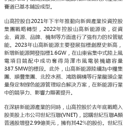
賽道已基本鋪設成型。
山高控股自2021年下半年推動向新興產業投資控股
集團戰略轉型，2022年控股山高新能源後，從資
金、資源、品牌、機制等方面進行了強有力的投管賦
能。2023年山高新能源主要發展指標創歷史新高，
新增新能源開發指標1.6GW，在山東省集中式陸上風
電項目競配中成功奪得菏澤市風電裝機總容量
387.5MW的標段。此外，山高新能源陸續為中糧集
團、順豐集團、北控水務、鴻路鋼構等行業龍頭企業
量身定制綠色能源管理綜合解決方案，在新能源行業
中的競爭力、影響力顯著提升。
在深耕新能源產業的同時，山高控股於去年底戰略入
股美股上市公司世紀互聯(VNET)，認購世紀互聯A類
普通股增發2.99億美元，擁有其42%的股份。世紀互