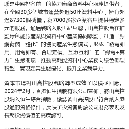
聯是中國排名前三的協力廠商資料中心服務提供者，
在全國30多個城市運營超過50座資料中心，擁有超
過87300個機櫃，為7000多家企業客戶提供穩定多
元的服務。通過戰略入股世紀互聯，山高控股旨在推
動綠色能源產業與資料中心產業協同聯動，打造“源
網荷儲一體化”的協同產業生態模式，形成“發電即
用、用電即有、合理定價、互惠互利”的“綠電+算
力”生態閉環，推動高耗能資料中心業務向綠色低碳
轉型，實現產業生態優化、提升企業競爭力。
資本市場對山高控股戰略轉型成效予以積極回應。
2024年2月，香港恒生指數有限公司宣佈，將山高控
股納入恒生綜合指數，標誌著山高控股已符合納入港
股通的資格條件，反映了投資者對該公司財務表現及
長期投資價值的高度認可。