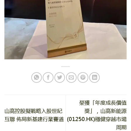
榮獲「年度成長價值
山高控股擬戰略入股世紀
獎」，山高新能源
互聯 佈局新基建行業賽道
(01250.HK)穩健穿越市場
周期