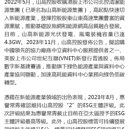
2022年5月，山高控股收購港股上市公司北控清潔能
源集團（已更名為山高新能源集團），高起點快速切
入新能源產業，發揮控股股東山東高速集團豐富的資
源稟賦，推動基礎設施網和能源網高品質融合發展。
目前，山高新能源光伏發電、風電裝機容量已達
4.3GW。2023年11月，山高控股發佈公告，擬認購
中國領先的協力廠商中立資料中心服務提供者之一、
美股上市公司世紀互聯(VNET)新發行普通股，佈局
數字新基建賽道，推動旗下綠色能源產業與資料中心
產業協同聯動，加速高耗能資料中心業務向綠色低碳
轉型。
憑藉在新能源產業領域的出色表現，2023年8月，惠
譽常青確認維持山高控股“2”的ESG主體評級。此
次評級結果為惠譽常青截止目前在亞太區授予的ESG
主體評級最高等級。此外，山高控股標普可持續發展