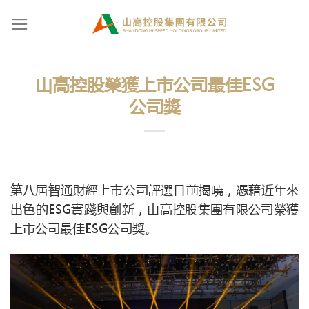
Skip
to
content
山高控股榮獲上市公司最佳ESG
公司獎
第八屆智通財經上市公司評選日前揭曉，憑藉近年來
出色的ESG實踐與創新，山高控股集團有限公司榮獲
上市公司最佳ESG公司獎。