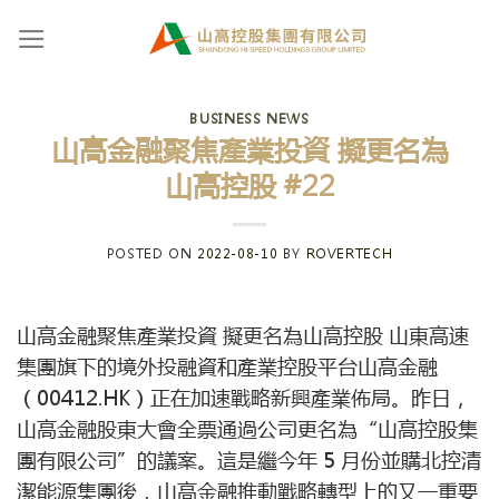
Skip
to
content
BUSINESS NEWS
山高金融聚焦產業投資 擬更名為
山高控股 #22
POSTED ON
2022-08-10
BY
ROVERTECH
山高金融聚焦產業投資 擬更名為山高控股 山東高速
集團旗下的境外投融資和產業控股平台山高金融
（00412.HK）正在加速戰略新興產業佈局。昨日，
山高金融股東大會全票通過公司更名為“山高控股集
團有限公司”的議案。這是繼今年 5 月份並購北控清
潔能源集團後，山高金融推動戰略轉型上的又一重要