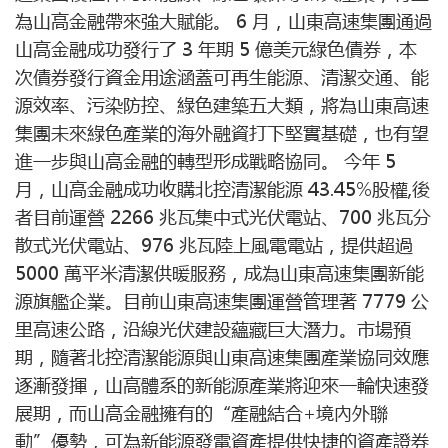
為山高金融帶來強大賦能。 6 月，山東高速集團通過
山高金融成功發行了 3 年期 5 億美元綠色債券，本
次債券發行資金用途涵蓋可再生能源、清潔交通、能
源效率、污染防控、綠色建築五大類，將為山東高速
集團未來綠色產業的海外融資打下堅實基礎，也有望
進一步與山高金融的轉型形成戰略協同。 今年 5
月，山高金融成功收購北控清潔能源 43.45%股權,後
者目前運營 2266 兆瓦集中式光伏電站、700 兆瓦分
散式光伏電站、976 兆瓦陸上風電電站，提供超過
5000 萬平米清潔供暖服務，成為山東高速集團新能
源旗艦企業。目前山東高速集團運營管理著 7779 公
里高速公路，沿線光伏建設蘊藏巨大潛力。市場預
期，隨著北控清潔能源與山東高速集團產業協同效應
逐漸發揮，山高體系的新能源產業將迎來一輪快速發
展期，而山高金融擁有的“產融結合+境內外聯
動”優勢，可為新能源發電資產提供快捷的資產證券