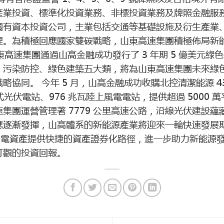
產業投資、標準化投資業務、非標投資業務及牌照金融服務
國有資本投資公司，主業包括交通等基礎設施及衍生產業
理。為積極回應國家雙碳戰略，山東高速集團積極佈局新
東高速集團通過山高金融成功發行了 3 年期 5 億美元
、污染防控、綠色建築五大類，將為山東高速集團未來綠
同。 今年 5 月，山高金融成功收購北控清潔能源 43.4
式光伏電站、976 兆瓦陸上風電電站，提供超過 5000
集團運營管理著 7779 公里高速公路，沿線光伏建設
應逐漸發揮，山高體系的新能源產業將迎來一輪快速發展
發電資產提供快捷的資產證券化路徑，進一步助力新能源
可觀的投資回報。