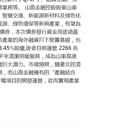
業務等。 山高金融控股股東山東
、智慧交通、新能源新材料及綠色化
能源、綠色環保等新興產業，有望為
綠色債券，本次債券發行資金用途涵蓋
色產業的海外融資打下堅實基礎，也
5%股權,後者目前運營 2266 兆
 萬平米清潔供暖服務，成為山東高速
蘊藏巨大潛力。市場預期，隨著北控清
期，而山高金融擁有的“產融結合
發電項目的開發運營，從而實現產業