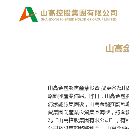
Skip
to
content
山高金
山高金融聚焦產業投資 擬更名為山高
略新興產業佈局。昨日，山高金融股
清潔能源集團後，山高金融推動戰
資集團向產業投資集團轉型，將圍
為“山高控股集團有限公司”，有
公司及股東的整體利益。 山高金融持