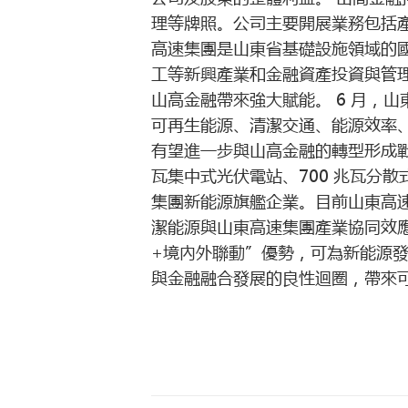
理等牌照。公司主要開展業務包括
高速集團是山東省基礎設施領域的
工等新興產業和金融資產投資與管
山高金融帶來強大賦能。 6 月，山
可再生能源、清潔交通、能源效率
有望進一步與山高金融的轉型形成戰略協
瓦集中式光伏電站、700 兆瓦分散
集團新能源旗艦企業。目前山東高速
潔能源與山東高速集團產業協同效
+境內外聯動”優勢，可為新能源
與金融融合發展的良性迴圈，帶來