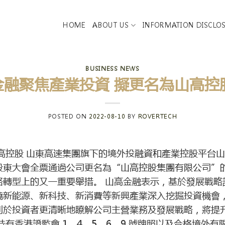
HOME
ABOUT US
INFORMATION DISCLO
BUSINESS NEWS
融聚焦產業投資 擬更名為山高控股
POSTED ON
2022-08-10
BY
ROVERTECH
控股 山東高速集團旗下的境外投融資和產業控股平台山高金
東大會全票通過公司更名為“山高控股集團有限公司”的
略轉型上的又一重要舉措。 山高金融表示，基於發展戰略
繞新能源、新科技、新消費等新興產業深入挖掘投資機會
利於投資者更清晰地瞭解公司主營業務及發展戰略，將提
有香港證監會 1、4、5、6、9 號牌照以及合格境外有