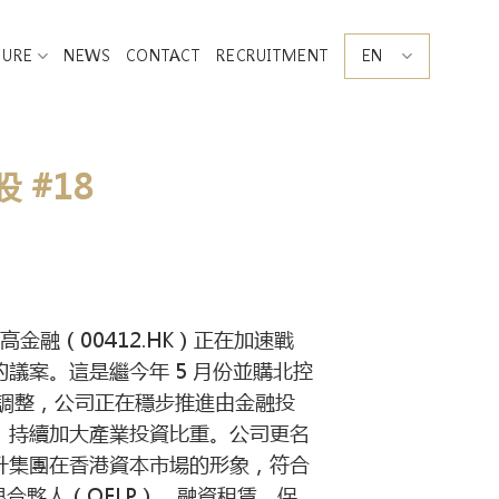
SURE
NEWS
CONTACT
RECRUITMENT
EN
 #18
融（00412.HK）正在加速戰
議案。這是繼今年 5 月份並購北控
調整，公司正在穩步推進由金融投
，持續加大產業投資比重。公司更名
升集團在香港資本市場的形象，符合
限合夥人（QFLP）、融資租賃、保