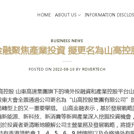
HOME
ABOUT US
INFORMATION DISCLO
BUSINESS NEWS
融聚焦產業投資 擬更名為山高控股
POSTED ON
2022-08-10
BY
ROVERTECH
控股 山東高速集團旗下的境外投融資和產業控股平台山高金
東大會全票通過公司更名為“山高控股集團有限公司”的
略轉型上的又一重要舉措。 山高金融表示，基於發展戰略
繞新能源、新科技、新消費等新興產業深入挖掘投資機會
利於投資者更清晰地瞭解公司主營業務及發展戰略，將提
有香港證監會 1、4、5、6、9 號牌照以及合格境外有