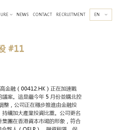
SURE
NEWS
CONTACT
RECRUITMENT
EN
 #11
融（00412.HK）正在加速戰
議案。這是繼今年 5 月份並購北控
調整，公司正在穩步推進由金融投
，持續加大產業投資比重。公司更名
升集團在香港資本市場的形象，符合
限合夥人（QFLP）、融資租賃、保