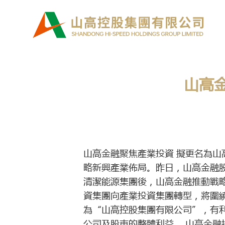
Skip
to
content
山高金
山高金融聚焦產業投資 擬更名為山高
略新興產業佈局。昨日，山高金融股
清潔能源集團後，山高金融推動戰
資集團向產業投資集團轉型，將圍
為“山高控股集團有限公司”，有
公司及股東的整體利益。 山高金融持