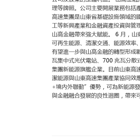
理等牌照。公司主要開展業務包括
高速集團是山東省基礎設施領域的
工等新興產業和金融資產投資與管
山高金融帶來強大賦能。 6 月，山
可再生能源、清潔交通、能源效率
有望進一步與山高金融的轉型形成戰略協
瓦集中式光伏電站、700 兆瓦分散
集團新能源旗艦企業。目前山東高速
潔能源與山東高速集團產業協同效
+境內外聯動”優勢，可為新能源
與金融融合發展的良性迴圈，帶來