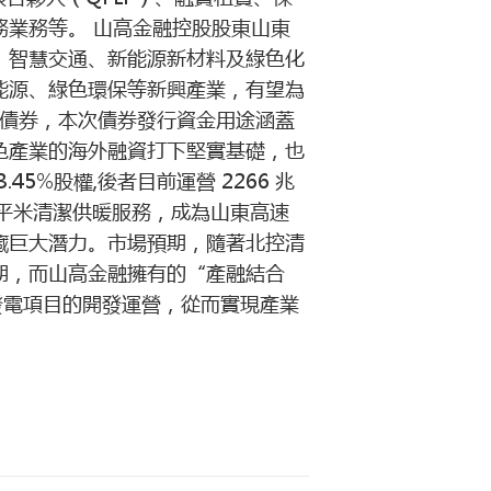
業務等。 山高金融控股股東山東
、智慧交通、新能源新材料及綠色化
能源、綠色環保等新興產業，有望為
綠色債券，本次債券發行資金用途涵蓋
色產業的海外融資打下堅實基礎，也
5%股權,後者目前運營 2266 兆
 萬平米清潔供暖服務，成為山東高速
蘊藏巨大潛力。市場預期，隨著北控清
期，而山高金融擁有的“產融結合
發電項目的開發運營，從而實現產業