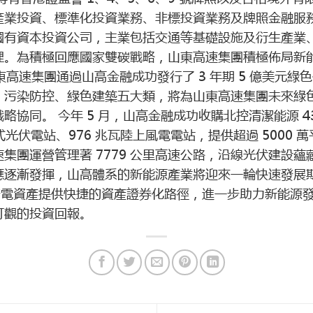
產業投資、標準化投資業務、非標投資業務及牌照金融服務
國有資本投資公司，主業包括交通等基礎設施及衍生產業
理。為積極回應國家雙碳戰略，山東高速集團積極佈局新
東高速集團通過山高金融成功發行了 3 年期 5 億美元
、污染防控、綠色建築五大類，將為山東高速集團未來綠
同。 今年 5 月，山高金融成功收購北控清潔能源 43.4
式光伏電站、976 兆瓦陸上風電電站，提供超過 5000
集團運營管理著 7779 公里高速公路，沿線光伏建設
應逐漸發揮，山高體系的新能源產業將迎來一輪快速發展
發電資產提供快捷的資產證券化路徑，進一步助力新能源
可觀的投資回報。